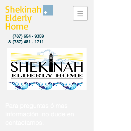
Shekinah
Elderly
Home
(787) 654 - 9359
&
(787) 481 - 1711
Para preguntas ó mas
i
nformación
no dude en
contactarnos.